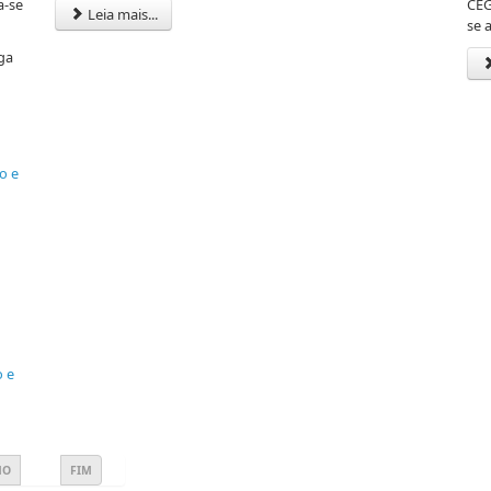
a-se
CEG
Leia mais...
se 
aga
o e
o e
MO
FIM