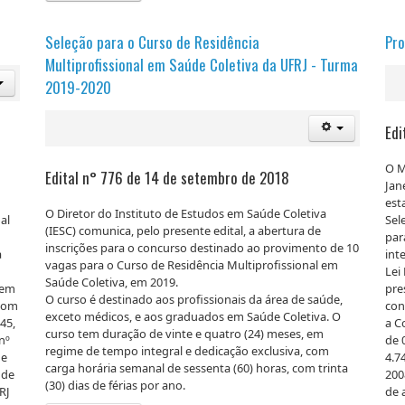
Seleção para o Curso de Residência
Pro
Multiprofissional em Saúde Coletiva da UFRJ - Turma
2019-2020
Edi
O M
Edital n° 776 de 14 de setembro de 2018
Jan
est
O Diretor do Instituto de Estudos em Saúde Coletiva
al
Sel
(IESC) comunica, pelo presente edital, a abertura de
par
inscrições para o concurso destinado ao provimento de 10
a
int
vagas para o Curso de Residência Multiprofissional em
Lei
Saúde Coletiva, em 2019.
 em
pre
O curso é destinado aos profissionais da área de saúde,
 com
con
exceto médicos, e aos graduados em Saúde Coletiva. O
45,
a C
curso tem duração de vinte e quatro (24) meses, em
nº
de 
regime de tempo integral e dedicação exclusiva, com
de
4.7
carga horária semanal de sessenta (60) horas, com trinta
 de
200
(30) dias de férias por ano.
RJ
de 