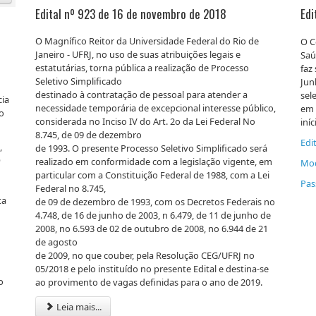
Edital nº 923 de 16 de novembro de 2018
Edi
O Magnífico Reitor da Universidade Federal do Rio de
O C
Janeiro - UFRJ, no uso de suas atribuições legais e
Saú
estatutárias, torna pública a realização de Processo
faz
Seletivo Simplificado
Jun
destinado à contratação de pessoal para atender a
sel
cia
necessidade temporária de excepcional interesse público,
em 
to
considerada no Inciso IV do Art. 2o da Lei Federal No
iní
8.745, de 09 de dezembro
Edit
,
de 1993. O presente Processo Seletivo Simplificado será
O
realizado em conformidade com a legislação vigente, em
Mod
particular com a Constituição Federal de 1988, com a Lei
Pas
Federal no 8.745,
ta
de 09 de dezembro de 1993, com os Decretos Federais no
4.748, de 16 de junho de 2003, n 6.479, de 11 de junho de
2008, no 6.593 de 02 de outubro de 2008, no 6.944 de 21
de agosto
de 2009, no que couber, pela Resolução CEG/UFRJ no
05/2018 e pelo instituído no presente Edital e destina-se
o
ao provimento de vagas definidas para o ano de 2019.
Leia mais...