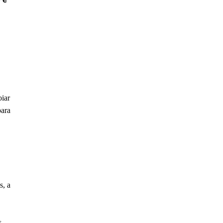
 e
oiar
ara
s, a
s-