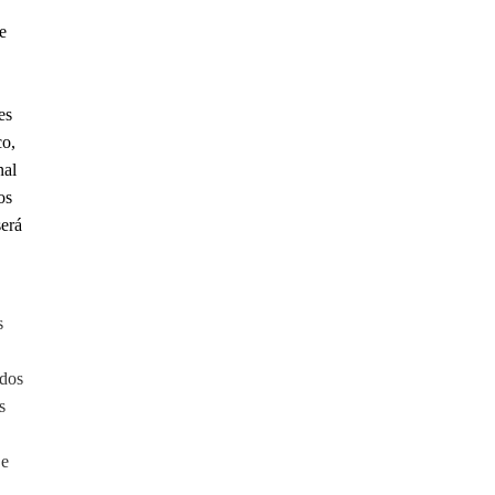
e
es
co,
nal
os
será
s
ados
s
 e