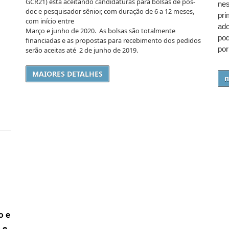
GCR21) está aceitando candidaturas para bolsas de pós-
ne
doc e pesquisador sênior, com duração de 6 a 12 meses,
pr
com início entre
ad
Março e junho de 2020. As bolsas são totalmente
pod
financiadas e as propostas para recebimento dos pedidos
por
serão aceitas até 2 de junho de 2019.
MAIORES DETALHES
m
o e