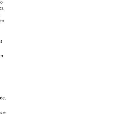
io
ca
s
ico
as
to
de.
s e