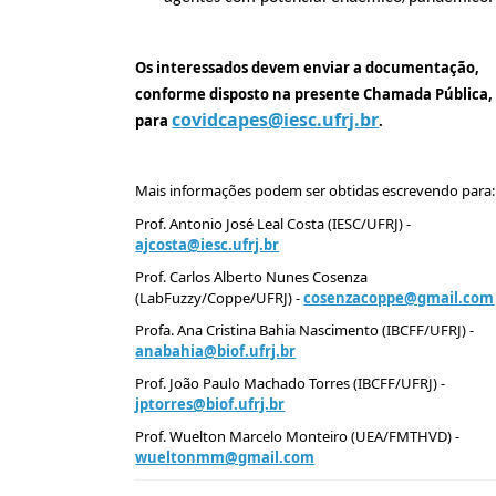
Os interessados devem enviar a documentação,
conforme disposto na presente Chamada Pública,
covidcapes@iesc.ufrj.br
para
.
Mais informações podem ser obtidas escrevendo para:
Prof. Antonio José Leal Costa (IESC/UFRJ) -
ajcosta@iesc.ufrj.br
Prof. Carlos Alberto Nunes Cosenza
(LabFuzzy/Coppe/UFRJ) -
cosenzacoppe@gmail.com
Profa. Ana Cristina Bahia Nascimento (IBCFF/UFRJ) -
anabahia@biof.ufrj.br
Prof. João Paulo Machado Torres (IBCFF/UFRJ) -
jptorres@biof.ufrj.br
Prof. Wuelton Marcelo Monteiro (UEA/FMTHVD) -
wueltonmm@gmail.com