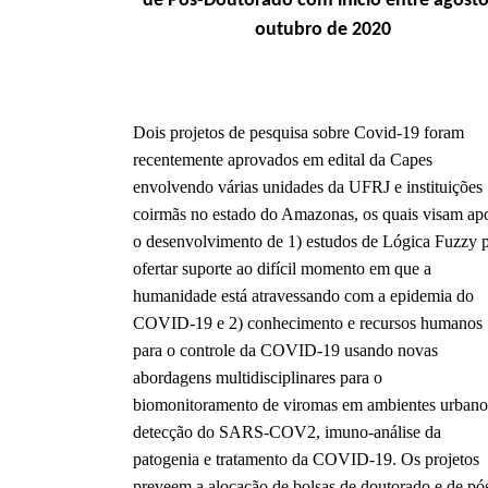
de Pós-Doutorado com início entre agosto
outubro de 2020
Dois projetos de pesquisa sobre Covid-19 foram
recentemente aprovados em edital da Capes
envolvendo várias unidades da UFRJ e instituições
coirmãs no estado do Amazonas, os quais visam ap
o desenvolvimento de 1) estudos de Lógica
Fuzzy
p
ofertar suporte ao difícil momento em que a
humanidade está atravessando com a epidemia do
COVID-19 e 2) conhecimento e recursos humanos
para o controle da COVID-19 usando novas
abordagens multidisciplinares para o
biomonitoramento de viromas em ambientes urbano
detecção do SARS-COV2, imuno-análise da
patogenia e tratamento da COVID-19. Os projetos
preveem a alocação de bolsas de doutorado e de pó