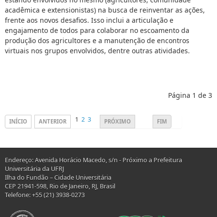
acadêmica e extensionistas) na busca de reinventar as ações,
frente aos novos desafios. Isso inclui a articulação e
engajamento de todos para colaborar no escoamento da
produção dos agricultores e a manutenção de encontros
virtuais nos grupos envolvidos, dentre outras atividades.
Página 1 de 3
1
2
3
INÍCIO
ANTERIOR
PRÓXIMO
FIM
Endereço: Avenida Horácio Macedo, s/n - Próximo a Prefeitura
Universitária da UFRJ
Ilha do Fundão – Cidade Universitária
CEP 21941-598, Rio de Janeiro, RJ, Brasil
Telefone: +55 (21) 3938-0273