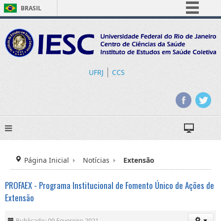
BRASIL
Simplifique!
Comunica BR
Participe
Acesso à informação
UFRJ
CCS
Legislação
Canais
Página Inicial
Notícias
Extensão
PROFAEX - Programa Institucional de Fomento Único de Ações de
Extensão
Publicado: 09 Fevereiro 2021