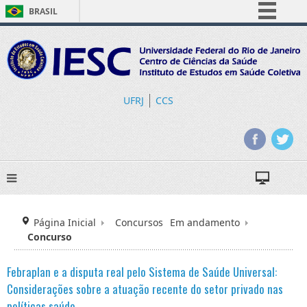
BRASIL
Simplifique!
Comunica BR
Participe
Acesso à informação
UFRJ
CCS
Legislação
Canais
Página Inicial
Concursos
Em andamento
Concurso
Febraplan e a disputa real pelo Sistema de Saúde Universal:
Considerações sobre a atuação recente do setor privado nas
políticas saúde