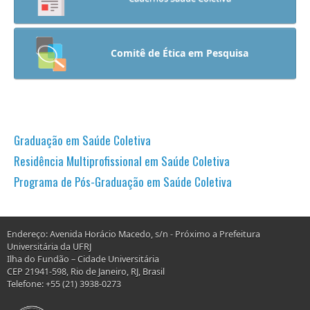
Comitê de Ética em Pesquisa
Graduação em Saúde Coletiva
Residência Multiprofissional em Saúde Coletiva
Programa de Pós-Graduação em Saúde Coletiva
Endereço: Avenida Horácio Macedo, s/n - Próximo a Prefeitura
Universitária da UFRJ
Ilha do Fundão – Cidade Universitária
CEP 21941-598, Rio de Janeiro, RJ, Brasil
Telefone: +55 (21) 3938-0273