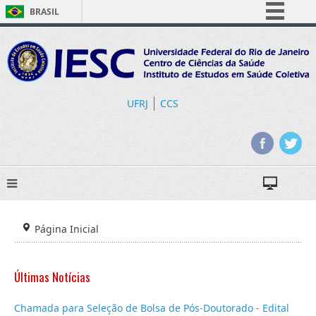
BRASIL
Simplifique!
Comunica BR
Participe
Acesso à informação
UFRJ
CCS
Legislação
Canais
Página Inicial
Últimas Notícias
Chamada para Seleção de Bolsa de Pós-Doutorado - Edital