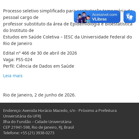
Processo seletivo simplificado para contratação temporária de
pessoal cargo de
professor substituto da área de Epidemiologia e Bioestatística
do Instituto de
Estudos em Saúde Coletiva – IESC da Universidade Federal do
Rio de Janeiro
Edital nº 466 de 30 de abril de 2026
Vaga: PSS-024
Perfil: Ciência de Dados em Saúde
Leia mais
Rio de Janeiro, 2 de junho de 2026.
Endereço: Avenida Horácio Macedo, s/n - Próximo a Prefeitura
Universitária da UFRJ
Ilha do Fundão – Cidade Universitária
CEP 21941-598, Rio de Janeiro, RJ, Brasil
Telefone: +55 (21) 3938-0273