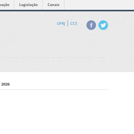
mação
Legislação
Canais
UFRJ
CCS
e 2026