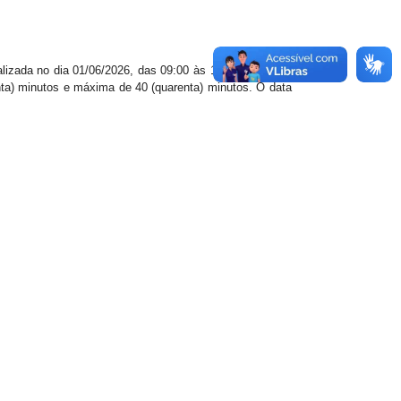
alizada no dia 01/06/2026, das 09:00 às 13:00 horas, na
nta) minutos e máxima de 40 (quarenta) minutos. O data