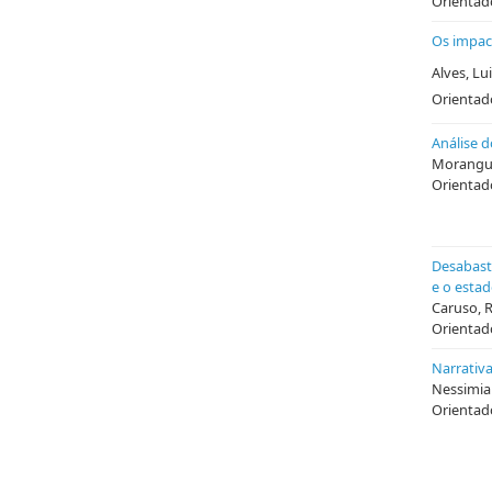
Orientado
Os impac
Alves, Lu
Orientado
Análise d
Morangue
Orientad
Desabast
e o esta
Caruso, 
Orientado
Narrativ
Nessimia
Orientado