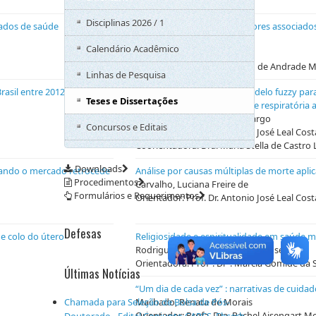
Disciplinas 2026 / 1
dados de saúde
Distribuição espacial dos fatores associado
Janeiro em 2015 e 2016
Calendário Acadêmico
Raymundo, Carlos Eduardo
Orientador: Prof. Dr. Roberto de Andrade
Linhas de Pesquisa
rasil entre 2012 e 2021
Desenvolvimento de um modelo fuzzy para 
Teses e Dissertações
hospitalizados com síndrome respiratória
Marsico, Erika Fonseca Camargo
Concursos e Editais
Orientador: Prof. Dr. Antonio José Leal Cost
Coorientadora: Dra. Maria Stella de Castro
Downloads
uando o mercado retrocede
Análise por causas múltiplas de morte apli
Procedimentos
Carvalho, Luciana Freire de
Formulários e Requerimentos
Orientador: Prof. Dr. Antonio José Leal Cost
Defesas
e colo do útero
Religiosidade e espiritualidade em saúde m
Rodrigues, Monique de Lima Fonseca
Orientadora: Profª. Drª. Marcia Gomide da S
Últimas Notícias
“Um dia de cada vez” : narrativas de cuida
Chamada para Seleção de Bolsa de Pós-
Machado, Renata de Morais
Orientador: Profa. Dra. Rachel Aisengart M
Doutorado - Edital Conjunto CAPES–Ebserh–