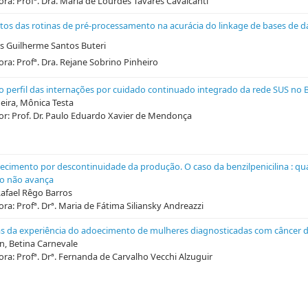
ra: Profª. Dra. Maria de Lourdes Tavares Cavalcanti
tos das rotinas de pré-processamento na acurácia do linkage de bases de 
is Guilherme Santos Buteri
ra: Profª. Dra. Rejane Sobrino Pinheiro
o perfil das internações por cuidado continuado integrado da rede SUS no B
ira, Mônica Testa
or: Prof. Dr. Paulo Eduardo Xavier de Mendonça
ecimento por descontinuidade da produção. O caso da benzilpenicilina : q
do não avança
Rafael Rêgo Barros
ra: Profª. Drª. Maria de Fátima Siliansky Andreazzi
as da experiência do adoecimento de mulheres diagnosticadas com câncer d
n, Betina Carnevale
ra: Profª. Drª. Fernanda de Carvalho Vecchi Alzuguir