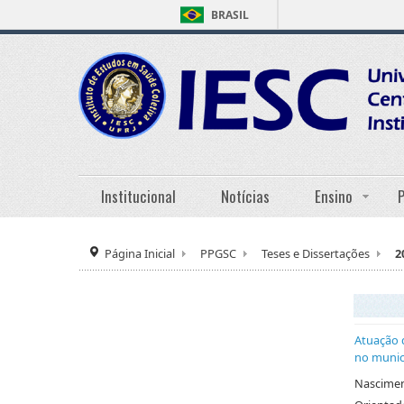
BRASIL
Institucional
Notícias
Ensino
Página Inicial
PPGSC
Teses e Dissertações
2
Atuação 
no municí
Nascimen