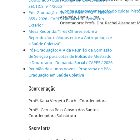
SECTICS nº 4/2025
A longa e permanente ação do cuidar: históri
Pós-Graduação | Edital PPGSC/IESC – UFRJ Nº
Azevedo, Daniel Lima
855 / 2026 - CAPES Global.edu - Bolsas no
Orientadora: Profa. Dra. Rachel Aisengart
Exterior
Mesa Redonda: "Três Olhares sobre a
Reprodução: diálogos entre a Antropologia e
a Saúde Coletiva"
Pós-Graduação: ATA da Reunião da Comissão
de Seleção para cotas de Bolsas de Mestrado
e Doutorado - Demanda Social / CAPES / 2026
Reunião de alunos novos - Programa de Pós-
Graduação em Saúde Coletiva
Coordenação
Profª. Katia Vergetti Bloch - Coordenadora
Profª. Gerusa Belo Gibson dos Santos -
Coordenadora Substituta
Secretaria