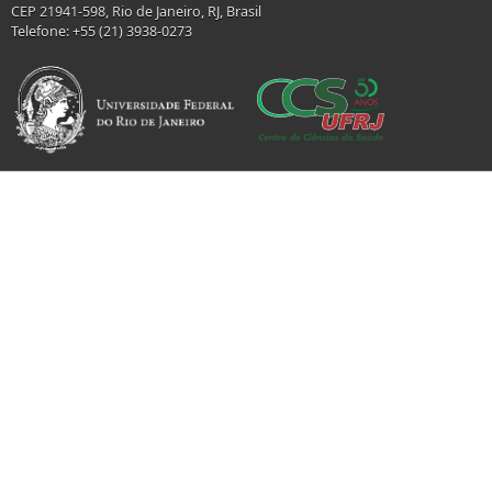
CEP 21941-598, Rio de Janeiro, RJ, Brasil
Telefone: +55 (21) 3938-0273