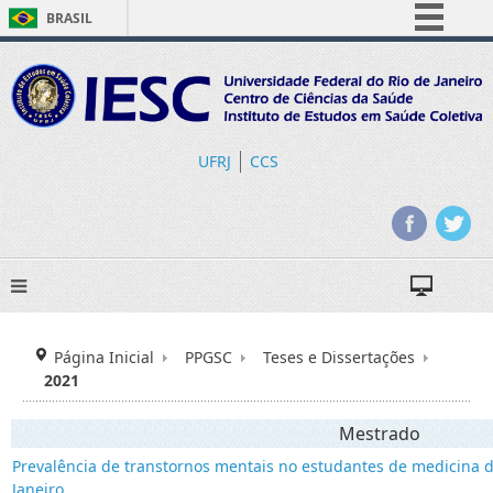
BRASIL
Simplifique!
Comunica BR
Participe
Acesso à informação
UFRJ
CCS
Legislação
Canais
Página Inicial
PPGSC
Teses e Dissertações
2021
Mestrado
Prevalência de transtornos mentais no estudantes de medicina d
Janeiro