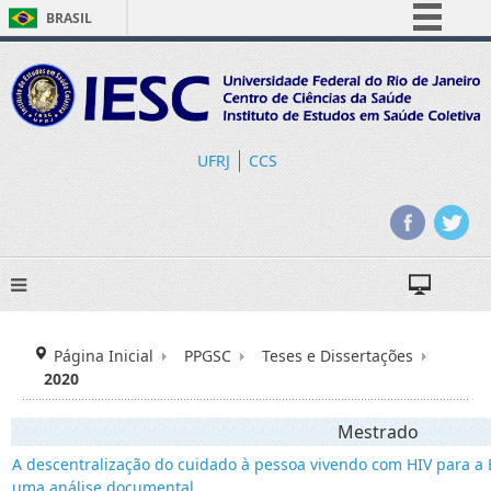
BRASIL
Simplifique!
Comunica BR
Participe
Acesso à informação
UFRJ
CCS
Legislação
Canais
Página Inicial
PPGSC
Teses e Dissertações
2020
Mestrado
A descentralização do cuidado à pessoa vivendo com HIV para a E
uma análise documental